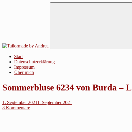
Zum
Inhalt
Tailormade by Andrea
Start
Datenschutzerklärung
Impressum
Über mich
Sommerbluse 6234 von Burda – 
1. September 2021
1. September 2021
8 Kommentare