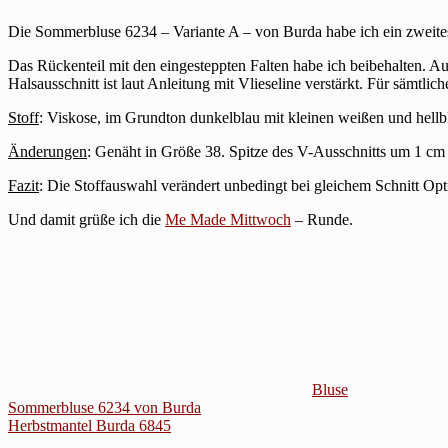
Die Sommerbluse 6234 – Variante A – von Burda habe ich ein zweites
Das Rückenteil mit den eingesteppten Falten habe ich beibehalten. Au
Halsausschnitt ist laut Anleitung mit Vlieseline verstärkt. Für sämtli
Stoff
: Viskose, im Grundton dunkelblau mit kleinen weißen und hell
Änderungen
: Genäht in Größe 38. Spitze des V-Ausschnitts um 1 cm
Fazit
: Die Stoffauswahl verändert unbedingt bei gleichem Schnitt Op
Und damit grüße ich die
Me Made Mittwoch
– Runde.
Bluse
Beitragsnavigation
Sommerbluse 6234 von Burda
Herbstmantel Burda 6845