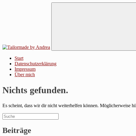
Zum
Inhalt
Tailormade by Andrea
Start
Datenschutzerklärung
Impressum
Über mich
Nichts gefunden.
Es scheint, dass wir dir nicht weiterhelfen können. Möglicherweise hi
Suche
Suchen
für:
Beiträge