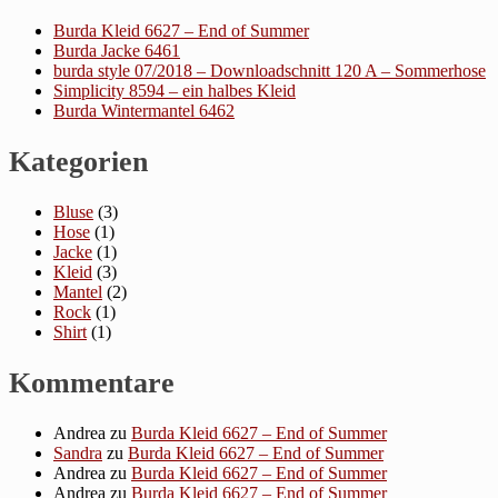
Burda Kleid 6627 – End of Summer
Burda Jacke 6461
burda style 07/2018 – Downloadschnitt 120 A – Sommerhose
Simplicity 8594 – ein halbes Kleid
Burda Wintermantel 6462
Kategorien
Bluse
(3)
Hose
(1)
Jacke
(1)
Kleid
(3)
Mantel
(2)
Rock
(1)
Shirt
(1)
Kommentare
Andrea
zu
Burda Kleid 6627 – End of Summer
Sandra
zu
Burda Kleid 6627 – End of Summer
Andrea
zu
Burda Kleid 6627 – End of Summer
Andrea
zu
Burda Kleid 6627 – End of Summer